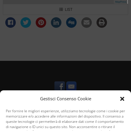
MapPress
LIST
5 Results
Villa Maria
Casa Viola
Casa Sirrania
Casa Cicireddu
Casa Lappanu
Gestisci Consenso Cookie
Per fornire le migliori esperienze, utilizziamo tecnologie come i cookie per
memorizzare e/o accedere alle informazioni del dispositivo. Il consenso a
queste tecnologie ci permetterà di elaborare dati come il comportamento
di navigazione o ID unici su questo sito. Non acconsentire o ritirare il